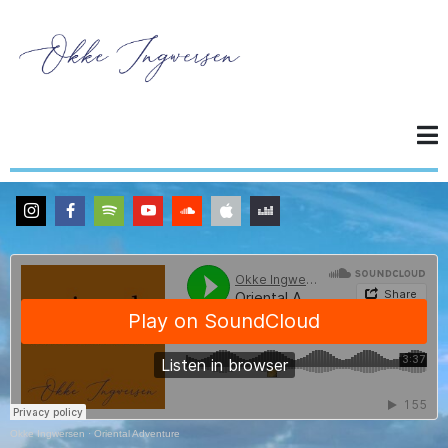
Okke Ingwersen
·
Oriental Adventure